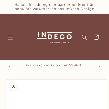
vidare
Handla inredning och barnprodukter från
till
populära varumärken hos InDeco Design
innehåll
Varukorg
Fri Frakt vid köp över 599kr!
Bet
vidare till
oduktinformation