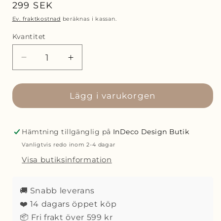
Ordinarie
299 SEK
pris
Ev. fraktkostnad
beräknas i kassan.
Kvantitet
Minska
Öka
kvantitet
kvantitet
för
för
Blomus
Lägg i varukorgen
Blomus
SONO
SONO
Tvålfat
Tvålfat
Vit
Vit
Hämtning tillgänglig på
InDeco Design Butik
Vanligtvis redo inom 2-4 dagar
Visa butiksinformation
🚚 Snabb leverans
❤️ 14 dagars öppet köp
📦 Fri frakt över 599 kr