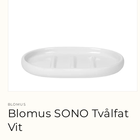
Öppna
mediet
1
BLOMUS
i
Blomus SONO Tvålfat
modalfönster
Vit