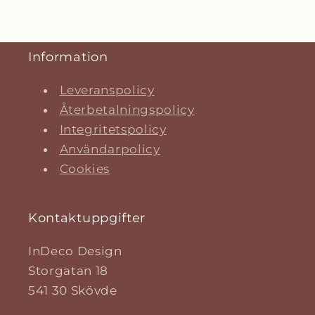
Information
Leveranspolicy
Återbetalningspolicy
Integritetspolicy
Användarpolicy
Cookies
Kontaktuppgifter
InDeco Design
Storgatan 18
541 30 Skövde