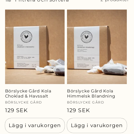
d
u
k
t
s
e
r
Börslycke Gård Kola
Börslycke Gård Kola
Choklad & Havssalt
Himmelsk Blandning
i
Säljare:
BÖRSLYCKE GÅRD
Säljare:
BÖRSLYCKE GÅRD
e
Ordinarie
129 SEK
Ordinarie
129 SEK
pris
pris
:
Lägg i varukorgen
Lägg i varukorgen