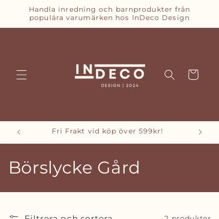
vidare
Handla inredning och barnprodukter från
till
populära varumärken hos InDeco Design
innehåll
Varukorg
Fri Frakt vid köp över 599kr!
Bet
P
Börslycke Gård
r
o
Filtrera och sortera
2 produkter