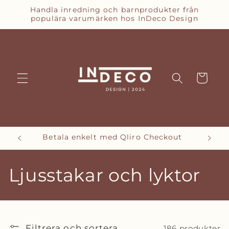
vidare
Handla inredning och barnprodukter från
till
populära varumärken hos InDeco Design
innehåll
Varukorg
Betala enkelt med Qliro Checkout
P
Ljusstakar och lyktor
r
o
Filtrera och sortera
186 produkter