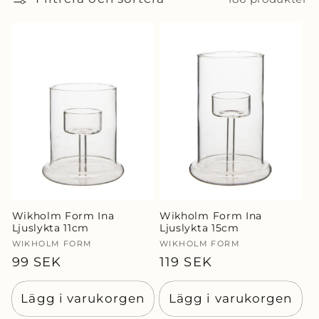
d
u
k
t
s
e
r
Wikholm Form Ina
Wikholm Form Ina
Ljuslykta 11cm
Ljuslykta 15cm
i
Säljare:
WIKHOLM FORM
Säljare:
WIKHOLM FORM
e
Ordinarie
99 SEK
Ordinarie
119 SEK
pris
pris
:
Lägg i varukorgen
Lägg i varukorgen