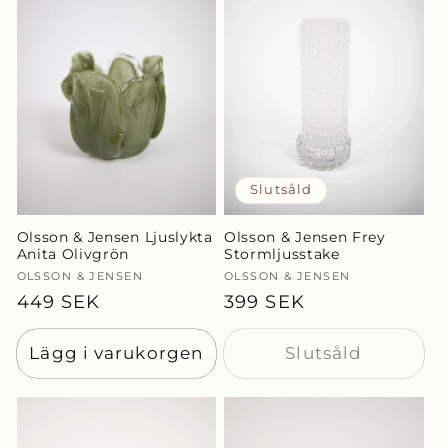
Slutsåld
Olsson & Jensen Ljuslykta
Olsson & Jensen Frey
Anita Olivgrön
Stormljusstake
Säljare:
OLSSON & JENSEN
Säljare:
OLSSON & JENSEN
Ordinarie
449 SEK
Ordinarie
399 SEK
pris
pris
Lägg i varukorgen
Slutsåld