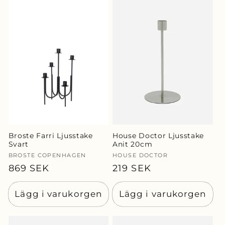
Broste Farri Ljusstake
House Doctor Ljusstake
Svart
Anit 20cm
Säljare:
BROSTE COPENHAGEN
Säljare:
HOUSE DOCTOR
Ordinarie
869 SEK
Ordinarie
219 SEK
pris
pris
Lägg i varukorgen
Lägg i varukorgen