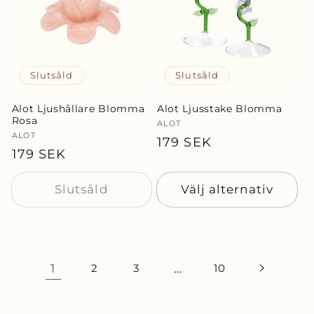
Slutsåld
Slutsåld
Alot Ljushållare Blomma
Alot Ljusstake Blomma
Rosa
Säljare:
ALOT
Säljare:
ALOT
Ordinarie
179 SEK
Ordinarie
179 SEK
pris
pris
Slutsåld
Välj alternativ
1
2
3
…
10