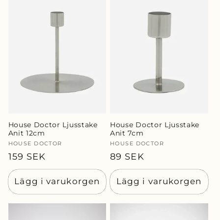
House Doctor Ljusstake
House Doctor Ljusstake
Anit 12cm
Anit 7cm
Säljare:
HOUSE DOCTOR
Säljare:
HOUSE DOCTOR
Ordinarie
159 SEK
Ordinarie
89 SEK
pris
pris
Lägg i varukorgen
Lägg i varukorgen