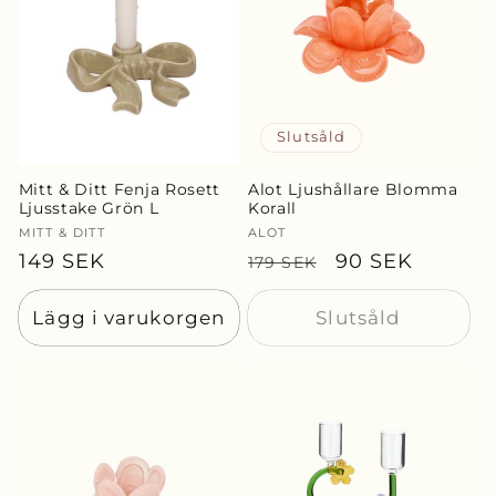
Slutsåld
Mitt & Ditt Fenja Rosett
Alot Ljushållare Blomma
Ljusstake Grön L
Korall
Säljare:
MITT & DITT
Säljare:
ALOT
Ordinarie
149 SEK
Ordinarie
Försäljningspr
90 SEK
179 SEK
pris
pris
Lägg i varukorgen
Slutsåld