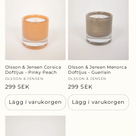
Olsson & Jensen Corsica
Olsson & Jensen Menorca
Doftljus - Pinky Peach
Doftljus - Guerlain
Säljare:
OLSSON & JENSEN
Säljare:
OLSSON & JENSEN
Ordinarie
299 SEK
Ordinarie
299 SEK
pris
pris
Lägg i varukorgen
Lägg i varukorgen