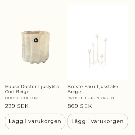
House Doctor Ljuslykta
Broste Farri Ljusstake
Curl Beige
Beige
Säljare:
HOUSE DOCTOR
Säljare:
BROSTE COPENHAGEN
Ordinarie
229 SEK
Ordinarie
869 SEK
pris
pris
Lägg i varukorgen
Lägg i varukorgen