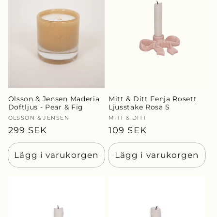
Olsson & Jensen Maderia
Mitt & Ditt Fenja Rosett
Doftljus - Pear & Fig
Ljusstake Rosa S
Säljare:
OLSSON & JENSEN
Säljare:
MITT & DITT
Ordinarie
299 SEK
Ordinarie
109 SEK
pris
pris
Lägg i varukorgen
Lägg i varukorgen