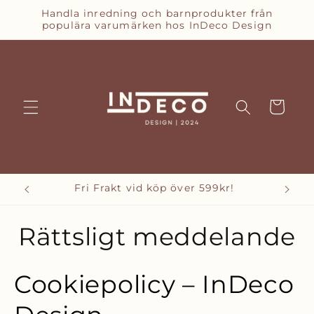
vidare
Handla inredning och barnprodukter från
till
populära varumärken hos InDeco Design
innehåll
Varukorg
Fri Frakt vid köp över 599kr!
Rättsligt meddelande
Cookiepolicy – InDeco