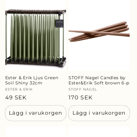
Ester & Erik Ljus Green
STOFF Nagel Candles by
Soil Shiny 32cm
Ester&Erik Soft brown 6-p
Säljare:
ESTER & ERIK
Säljare:
STOFF NAGEL
Ordinarie
49 SEK
Ordinarie
170 SEK
pris
pris
Lägg i varukorgen
Lägg i varukorgen