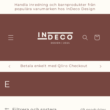
vidare
Handla inredning och barnprodukter från
till
populära varumärken hos InDeco Design
innehåll
Varukorg
Betala enkelt med Qliro Checkout
P
E
r
o
Filtrera och sortera
49 produkter