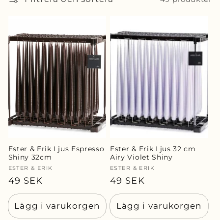
d
u
k
t
s
e
r
Ester & Erik Ljus Espresso
Ester & Erik Ljus 32 cm
Shiny 32cm
Airy Violet Shiny
i
Säljare:
ESTER & ERIK
Säljare:
ESTER & ERIK
e
Ordinarie
49 SEK
Ordinarie
49 SEK
pris
pris
:
Lägg i varukorgen
Lägg i varukorgen