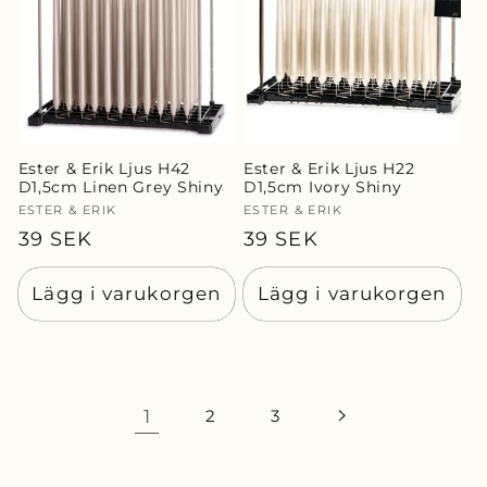
Ester & Erik Ljus H42
Ester & Erik Ljus H22
D1,5cm Linen Grey Shiny
D1,5cm Ivory Shiny
Säljare:
ESTER & ERIK
Säljare:
ESTER & ERIK
Ordinarie
39 SEK
Ordinarie
39 SEK
pris
pris
Lägg i varukorgen
Lägg i varukorgen
1
2
3