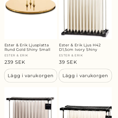
Ester & Erik Ljusplatta
Ester & Erik Ljus H42
Rund Gold Shiny Small
D1,5cm Ivory Shiny
Säljare:
ESTER & ERIK
Säljare:
ESTER & ERIK
Ordinarie
239 SEK
Ordinarie
39 SEK
pris
pris
Lägg i varukorgen
Lägg i varukorgen