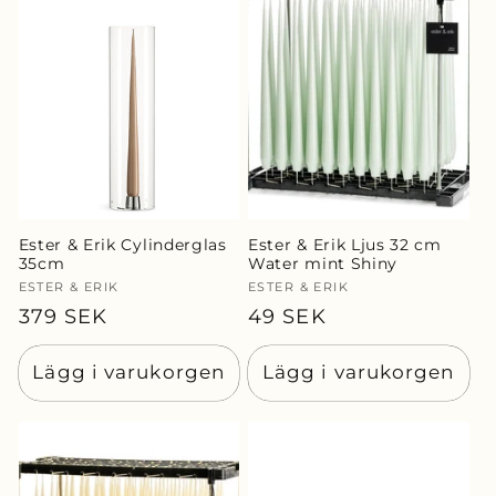
Ester & Erik Cylinderglas
Ester & Erik Ljus 32 cm
35cm
Water mint Shiny
Säljare:
ESTER & ERIK
Säljare:
ESTER & ERIK
Ordinarie
379 SEK
Ordinarie
49 SEK
pris
pris
Lägg i varukorgen
Lägg i varukorgen