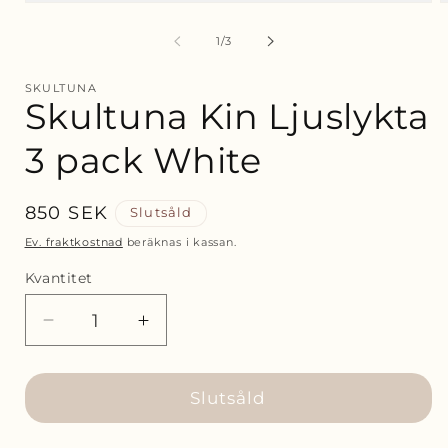
Öppna
Ö
mediet
m
1
2
av
1
/
3
i
i
modalfönster
m
SKULTUNA
Skultuna Kin Ljuslykta
3 pack White
Ordinarie
850 SEK
Slutsåld
pris
Ev. fraktkostnad
beräknas i kassan.
Kvantitet
Minska
Öka
kvantitet
kvantitet
för
för
Skultuna
Skultuna
Slutsåld
Kin
Kin
Ljuslykta
Ljuslykta