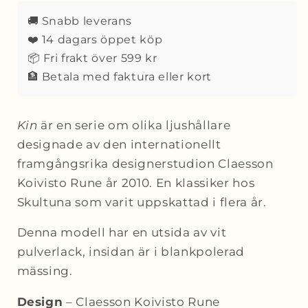
3
3
🚚 Snabb leverans
pack
pack
❤️ 14 dagars öppet köp
White
White
📦 Fri frakt över 599 kr
🏦 Betala med faktura eller kort
Kin
är en serie om olika ljushållare
designade av den internationellt
framgångsrika designerstudion Claesson
Koivisto Rune år 2010. En klassiker hos
Skultuna som varit uppskattad i flera år.
Denna modell har en utsida av vit
pulverlack, insidan är i blankpolerad
mässing.
Design
– Claesson Koivisto Rune