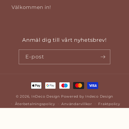
Välkommen in!
Anmäl dig till vårt nyhetsbrev!
E-post
Betalningsmetoder
© 2026,
InDeco Design
Powered by Indeco Design
Återbetalningspolicy
Användarvillkor
Fraktpolicy
Integritetspolicy
Kontaktinformation
Rättsligt meddelande