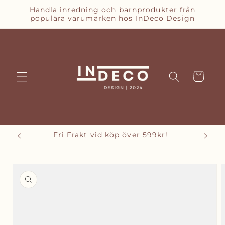
vidare
Handla inredning och barnprodukter från
till
populära varumärken hos InDeco Design
innehåll
Varukorg
Fri Frakt vid köp över 599kr!
Bet
vidare till
oduktinformation