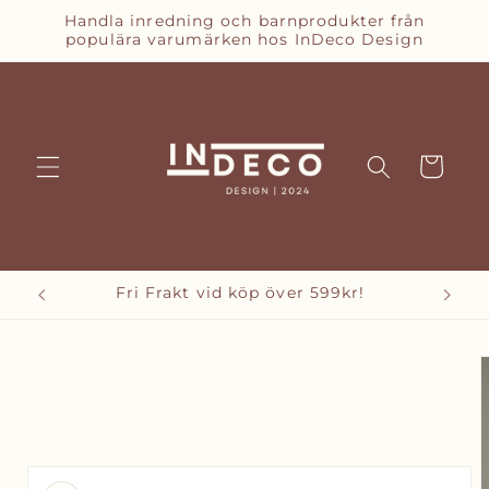
vidare
Handla inredning och barnprodukter från
till
populära varumärken hos InDeco Design
innehåll
Varukorg
Fri Frakt vid köp över 599kr!
vidare till
oduktinformation