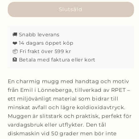
för
för
Rätt
Rätt
Slutsåld
start
start
Emil
Emil
i
i
🚚 Snabb leverans
Lönneberga
Lönneberga
❤️ 14 dagars öppet köp
Mugg
Mugg
📦 Fri frakt över 599 kr
med
med
handtag
handtag
🏦 Betala med faktura eller kort
blå
blå
En charmig mugg med handtag och motiv
från Emil i Lönneberga, tillverkad av RPET –
ett miljövänligt material som bidrar till
minskat avfall och lägre koldioxidavtryck.
Muggen är slitstark och praktisk, perfekt för
vardagsbruk eller utflykter. Den tål
diskmaskin vid 50 grader men bör inte