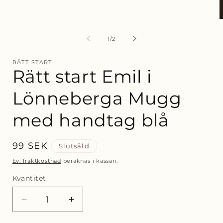
modalfönster
Ö
m
2
av
1
/
2
i
m
RÄTT START
Rätt start Emil i
Lönneberga Mugg
med handtag blå
Ordinarie
99 SEK
Slutsåld
pris
Ev. fraktkostnad
beräknas i kassan.
Kvantitet
Minska
Öka
kvantitet
kvantitet