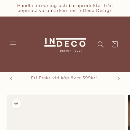
vidare
Handla inredning och barnprodukter från
till
populära varumärken hos InDeco Design
innehåll
Varukorg
Betala enkelt med Qliro Checkout
vidare till
oduktinformation