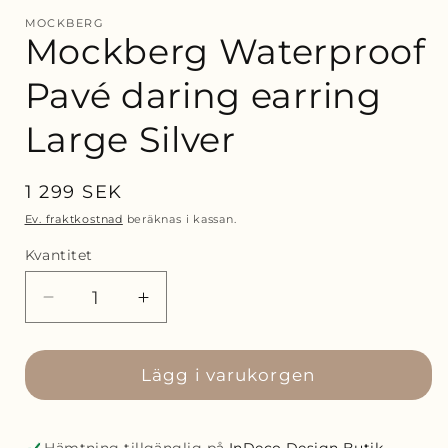
modalfönster
m
MOCKBERG
Mockberg Waterproof
Pavé daring earring
Large Silver
Ordinarie
1 299 SEK
pris
Ev. fraktkostnad
beräknas i kassan.
Kvantitet
Minska
Öka
kvantitet
kvantitet
för
för
Mockberg
Lägg i varukorgen
Mockberg
Waterproof
Waterproof
Pavé
Pavé
daring
daring