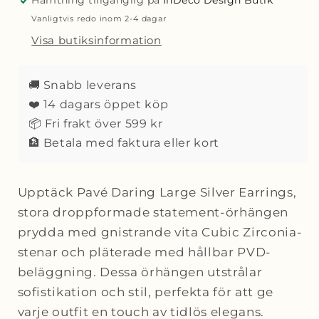
Hämtning tillgänglig på
InDeco Design Butik
earring
earring
Vanligtvis redo inom 2-4 dagar
Large
Large
Visa butiksinformation
Silver
Silver
🚚 Snabb leverans
❤️ 14 dagars öppet köp
📦 Fri frakt över 599 kr
🏦 Betala med faktura eller kort
Upptäck Pavé Daring Large Silver Earrings,
stora droppformade statement-örhängen
prydda med gnistrande vita Cubic Zirconia-
stenar och pläterade med hållbar PVD-
beläggning. Dessa örhängen utstrålar
sofistikation och stil, perfekta för att ge
varje outfit en touch av tidlös elegans.