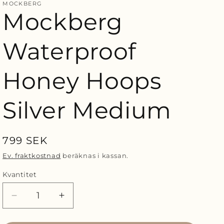
MOCKBERG
Mockberg
Waterproof
Honey Hoops
Silver Medium
Ordinarie
799 SEK
pris
Ev. fraktkostnad
beräknas i kassan.
Kvantitet
Minska
Öka
kvantitet
kvantitet
för
för