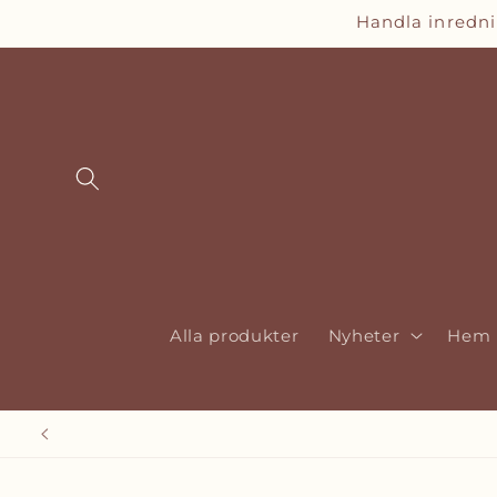
vidare
Handla inredn
till
innehåll
Alla produkter
Nyheter
Hem