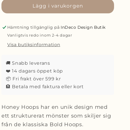
Mockberg
Lägg i varukorgen
Mockberg
Waterproof
Waterproof
Honey
Honey
Hoops
Hoops
Hämtning tillgänglig på
InDeco Design Butik
Silver
Silver
Vanligtvis redo inom 2-4 dagar
Medium
Medium
Visa butiksinformation
🚚 Snabb leverans
❤️ 14 dagars öppet köp
📦 Fri frakt över 599 kr
🏦 Betala med faktura eller kort
Honey Hoops har en unik design med
ett strukturerat mönster som skiljer sig
från de klassiska Bold Hoops.