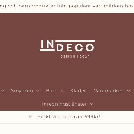
ing och barnprodukter från populära varumärken hos
Smycken
Barn
Kläder
Varumärken
Inredningstjänster
Betala enkelt med Qliro Checkout