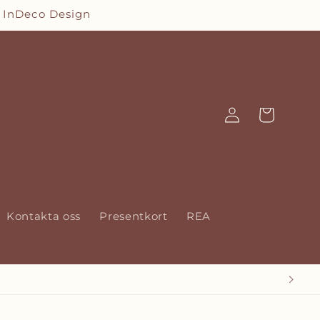
 InDeco Design
Logga
Varukorg
in
Kontakta oss
Presentkort
REA