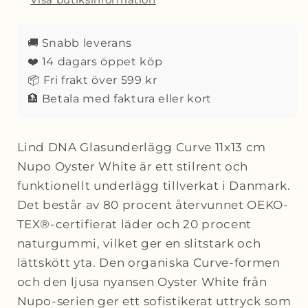
Nupo
Nupo
Oyster
Oyster
White
White
🚚 Snabb leverans
❤️ 14 dagars öppet köp
📦 Fri frakt över 599 kr
🏦 Betala med faktura eller kort
Lind DNA Glasunderlägg Curve 11x13 cm
Nupo Oyster White är ett stilrent och
funktionellt underlägg tillverkat i Danmark.
Det består av 80 procent återvunnet OEKO-
TEX®-certifierat läder och 20 procent
naturgummi, vilket ger en slitstark och
lättskött yta. Den organiska Curve-formen
och den ljusa nyansen Oyster White från
Nupo-serien ger ett sofistikerat uttryck som