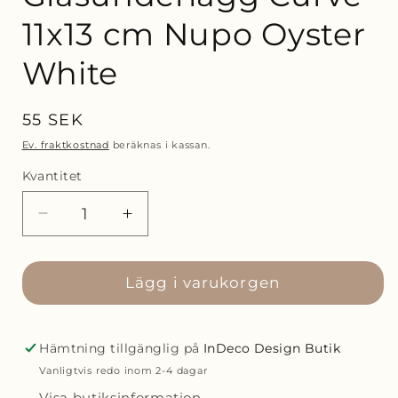
11x13 cm Nupo Oyster
White
Ordinarie
55 SEK
pris
Ev. fraktkostnad
beräknas i kassan.
Kvantitet
Minska
Öka
kvantitet
kvantitet
för
för
Lind
Lägg i varukorgen
Lind
DNA
DNA
Glasunderlägg
Glasunderlägg
Curve
Curve
Hämtning tillgänglig på
InDeco Design Butik
11x13
11x13
Vanligtvis redo inom 2-4 dagar
cm
cm
Visa butiksinformation