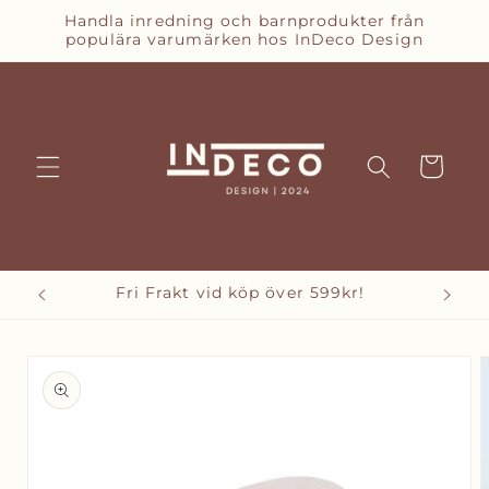
vidare
Handla inredning och barnprodukter från
till
populära varumärken hos InDeco Design
innehåll
Varukorg
Fri Frakt vid köp över 599kr!
vidare till
oduktinformation