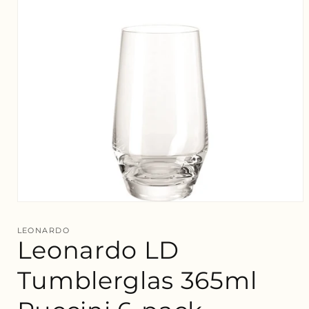
Öppna
mediet
1
LEONARDO
i
Leonardo LD
modalfönster
Tumblerglas 365ml