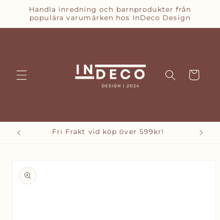
vidare
Handla inredning och barnprodukter från
till
populära varumärken hos InDeco Design
innehåll
Varukorg
Fri Frakt vid köp över 599kr!
vidare till
oduktinformation