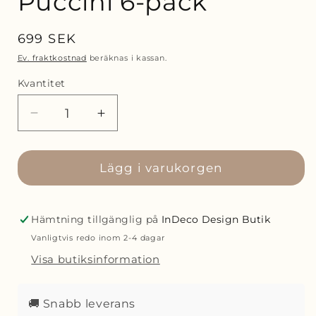
Puccini 6-pack
Ordinarie
699 SEK
pris
Ev. fraktkostnad
beräknas i kassan.
Kvantitet
Minska
Öka
kvantitet
kvantitet
för
för
Leonardo
Lägg i varukorgen
Leonardo
LD
LD
Tumblerglas
Tumblerglas
365ml
365ml
Hämtning tillgänglig på
InDeco Design Butik
Puccini
Puccini
Vanligtvis redo inom 2-4 dagar
6-
6-
Visa butiksinformation
pack
pack
🚚 Snabb leverans