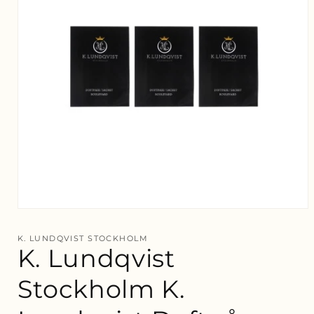
Öppna
mediet
1
K. LUNDQVIST STOCKHOLM
i
K. Lundqvist
modalfönster
Stockholm K.