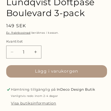
Lundqvist Doftpåse
Boulevard 3-pack
Ordinarie
149 SEK
pris
Ev. fraktkostnad
beräknas i kassan.
Kvantitet
Minska
Öka
kvantitet
kvantitet
för
för
K.
Lägg i varukorgen
K.
Lundqvist
Lundqvist
Stockholm
Stockholm
K.
K.
Hämtning tillgänglig på
InDeco Design Butik
Lundqvist
Lundqvist
Vanligtvis redo inom 2-4 dagar
Doftpåse
Doftpåse
Visa butiksinformation
Boulevard
Boulevard