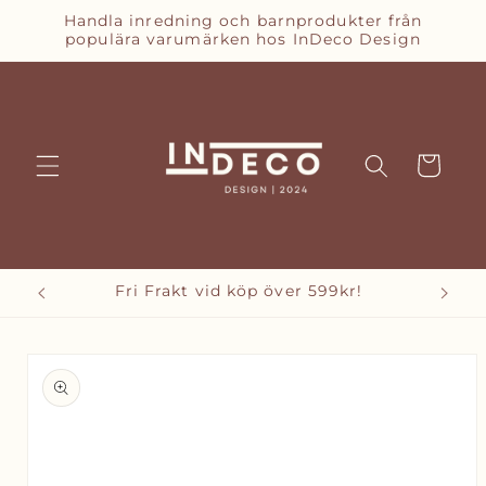
vidare
Handla inredning och barnprodukter från
till
populära varumärken hos InDeco Design
innehåll
Varukorg
Fri Frakt vid köp över 599kr!
vidare till
oduktinformation