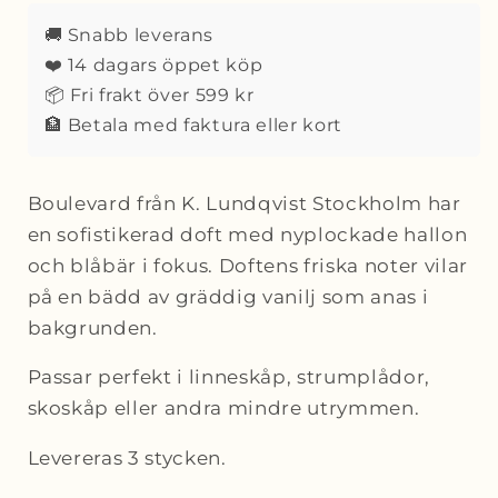
3-
3-
pack
pack
🚚 Snabb leverans
❤️ 14 dagars öppet köp
📦 Fri frakt över 599 kr
🏦 Betala med faktura eller kort
Boulevard från K. Lundqvist Stockholm har
en sofistikerad doft med nyplockade hallon
och blåbär i fokus. Doftens friska noter vilar
på en bädd av gräddig vanilj som anas i
bakgrunden.
Passar perfekt i linneskåp, strumplådor,
skoskåp eller andra mindre utrymmen.
Levereras 3 stycken.