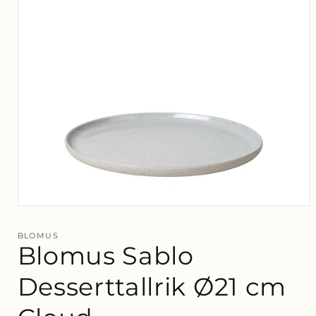
Öppna
mediet
1
BLOMUS
i
Blomus Sablo
modalfönster
Desserttallrik Ø21 cm