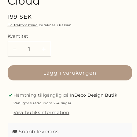
Cloud
Ordinarie
199 SEK
pris
Ev. fraktkostnad
beräknas i kassan.
Kvantitet
Minska
Öka
kvantitet
kvantitet
för
för
Blomus
Lägg i varukorgen
Blomus
Sablo
Sablo
Desserttallrik
Desserttallrik
Ø21
Ø21
Hämtning tillgänglig på
InDeco Design Butik
cm
cm
Vanligtvis redo inom 2-4 dagar
Cloud
Cloud
Visa butiksinformation
🚚 Snabb leverans