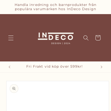
vidare
Handla inredning och barnprodukter från
till
populära varumärken hos InDeco Design
innehåll
Varukorg
Fri Frakt vid köp över 599kr!
vidare till
oduktinformation