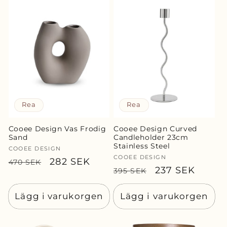
Rea
Rea
Cooee Design Vas Frodig
Cooee Design Curved
Sand
Candleholder 23cm
Stainless Steel
Säljare:
COOEE DESIGN
Säljare:
COOEE DESIGN
Ordinarie
Försäljningspris
282 SEK
470 SEK
Ordinarie
Försäljningspr
237 SEK
395 SEK
pris
pris
Lägg i varukorgen
Lägg i varukorgen