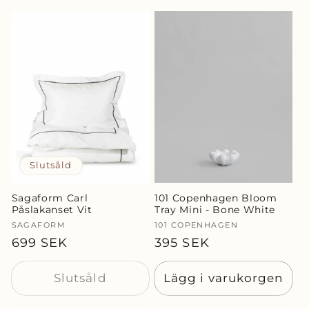
Slutsåld
Sagaform Carl
101 Copenhagen Bloom
Påslakanset Vit
Tray Mini - Bone White
Säljare:
SAGAFORM
Säljare:
101 COPENHAGEN
Ordinarie
699 SEK
Ordinarie
395 SEK
pris
pris
Slutsåld
Lägg i varukorgen