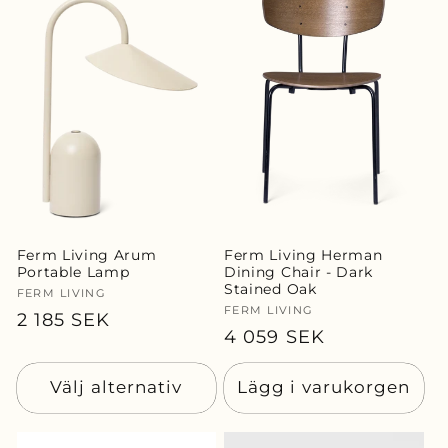
Ferm Living Arum
Ferm Living Herman
Portable Lamp
Dining Chair - Dark
Stained Oak
Säljare:
FERM LIVING
Säljare:
FERM LIVING
Ordinarie
2 185 SEK
Ordinarie
4 059 SEK
pris
pris
Välj alternativ
Lägg i varukorgen