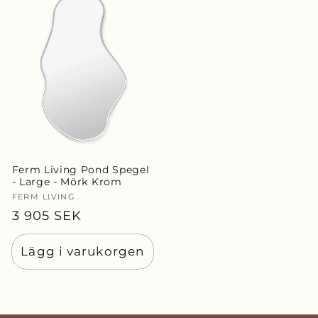
Ferm Living Pond Spegel
- Large - Mörk Krom
Säljare:
FERM LIVING
Ordinarie
3 905 SEK
pris
Lägg i varukorgen