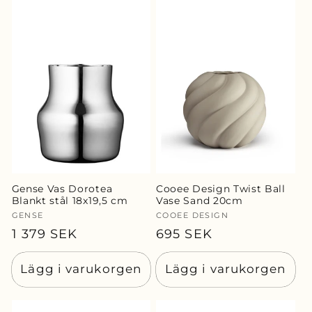
Gense Vas Dorotea
Cooee Design Twist Ball
Blankt stål 18x19,5 cm
Vase Sand 20cm
Säljare:
GENSE
Säljare:
COOEE DESIGN
Ordinarie
1 379 SEK
Ordinarie
695 SEK
pris
pris
Lägg i varukorgen
Lägg i varukorgen