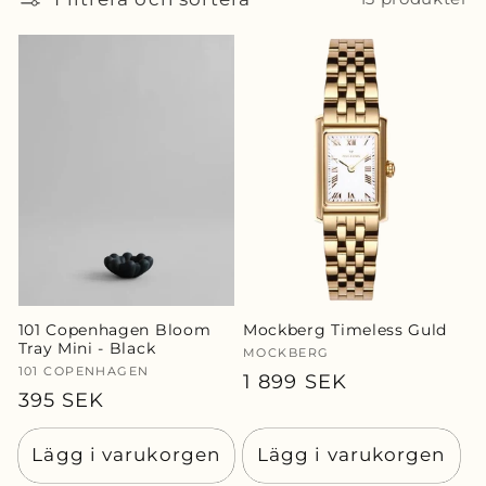
d
u
k
t
s
e
r
101 Copenhagen Bloom
Mockberg Timeless Guld
Tray Mini - Black
i
Säljare:
MOCKBERG
Säljare:
101 COPENHAGEN
Ordinarie
1 899 SEK
e
Ordinarie
395 SEK
pris
pris
:
Lägg i varukorgen
Lägg i varukorgen