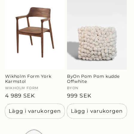
Wikholm Form York
ByOn Pom Pom kudde
Karmstol
Offwhite
Säljare:
WIKHOLM FORM
Säljare:
BYON
Ordinarie
4 989 SEK
Ordinarie
999 SEK
pris
pris
Lägg i varukorgen
Lägg i varukorgen